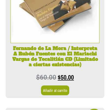
Fernando de La Mora / Interpreta
A Rubén Fuentes con El Mariachi
Vargas de Tecalitlán CD (Limitado
a ciertas existencias)
$
50.00
$
60.00
Añadir al carrito