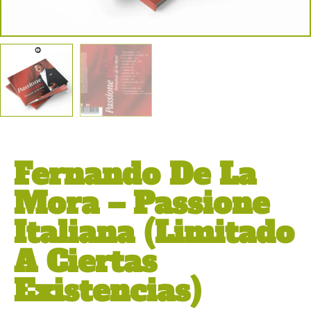
Fernando De La
Mora – Passione
Italiana (Limitado
A Ciertas
Existencias)