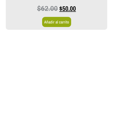
$
50.00
$
62.00
Añadir al carrito
Recibe Ofertas y
Promociones
Escribe tu email para suscribirte a nuestra lista de clientes
y recibe las mejores oportunidades para comprar música,
películas y mercancía en tu email