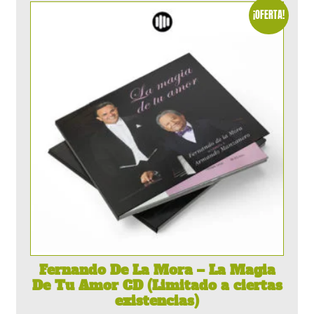
¡OFERTA!
Fernando De La Mora – La Magia
De Tu Amor CD (Limitado a ciertas
existencias)