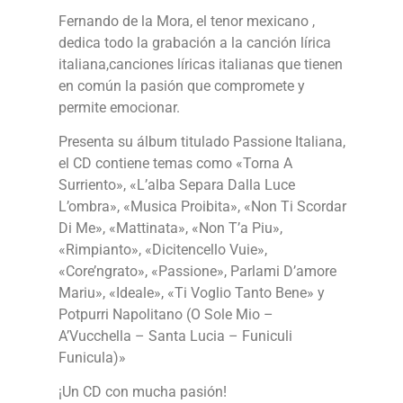
Fernando de la Mora, el tenor mexicano ,
dedica todo la grabación a la canción lírica
italiana,canciones líricas italianas que tienen
en común la pasión que compromete y
permite emocionar.
Presenta su álbum titulado Passione Italiana,
el CD contiene temas como «Torna A
Surriento», «L’alba Separa Dalla Luce
L’ombra», «Musica Proibita», «Non Ti Scordar
Di Me», «Mattinata», «Non T’a Piu»,
«Rimpianto», «Dicitencello Vuie»,
«Core’ngrato», «Passione», Parlami D’amore
Mariu», «Ideale», «Ti Voglio Tanto Bene» y
Potpurri Napolitano (O Sole Mio –
A’Vucchella – Santa Lucia – Funiculi
Funicula)»
¡Un CD con mucha pasión!