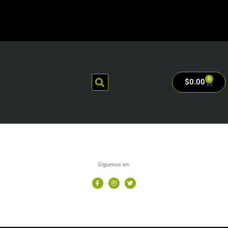
0
$
0.00
Síguenos en: