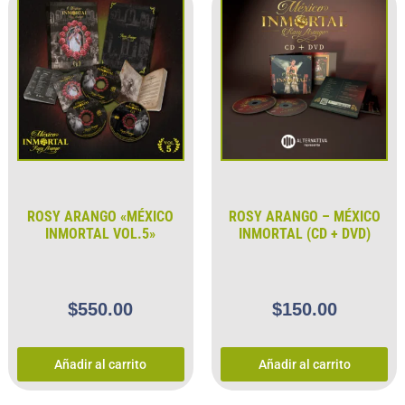
ROSY ARANGO «MÉXICO
ROSY ARANGO – MÉXICO
INMORTAL VOL.5»
INMORTAL (CD + DVD)
$
550.00
$
150.00
Añadir al carrito
Añadir al carrito