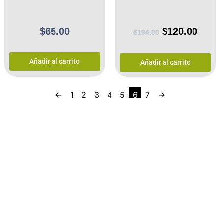
$
65.00
$
120.00
$
194.00
Añadir al carrito
Añadir al carrito
←
1
2
3
4
5
6
7
→
Recibe Ofertas y
Promociones
Escribe tu email para suscribirte a nuestra lista de clientes
y recibe las mejores oportunidades para comprar música,
películas y mercancía en tu email