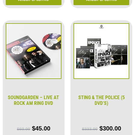
SOUNDGARDEN – LIVE AT
STING & THE POLICE (5
ROCK AM RING DVD
DVD’S)
$
45.00
$
300.00
$
60.00
$
333.00